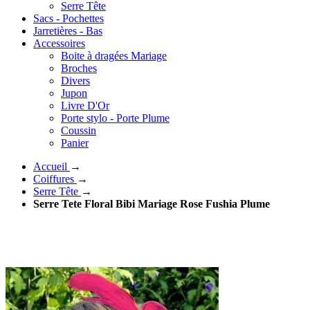
Serre Tête
Sacs - Pochettes
Jarretières - Bas
Accessoires
Boite à dragées Mariage
Broches
Divers
Jupon
Livre D'Or
Porte stylo - Porte Plume
Coussin
Panier
Accueil
→
Coiffures
→
Serre Tête
→
Serre Tete Floral Bibi Mariage Rose Fushia Plume