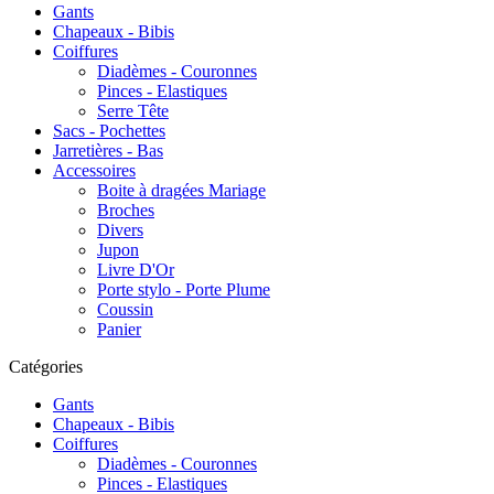
Gants
Chapeaux - Bibis
Coiffures
Diadèmes - Couronnes
Pinces - Elastiques
Serre Tête
Sacs - Pochettes
Jarretières - Bas
Accessoires
Boite à dragées Mariage
Broches
Divers
Jupon
Livre D'Or
Porte stylo - Porte Plume
Coussin
Panier
Catégories
Gants
Chapeaux - Bibis
Coiffures
Diadèmes - Couronnes
Pinces - Elastiques