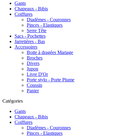
Gants
Chapeaux - Bibis
Coiffures
Diadèmes - Couronnes
Pinces - Elastiques
Serre Tête
Sacs - Pochettes
Jarretières - Bas
Accessoires
Boite à dragées Mariage
Broches
Divers
Jupon
Livre D'Or
Porte stylo - Porte Plume
Coussin
Panier
Catégories
Gants
Chapeaux - Bibis
Coiffures
Diadèmes - Couronnes
Pinces - Elastiques