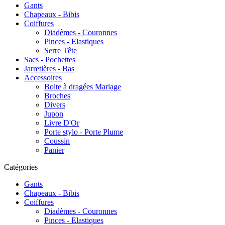
Gants
Chapeaux - Bibis
Coiffures
Diadèmes - Couronnes
Pinces - Elastiques
Serre Tête
Sacs - Pochettes
Jarretières - Bas
Accessoires
Boite à dragées Mariage
Broches
Divers
Jupon
Livre D'Or
Porte stylo - Porte Plume
Coussin
Panier
Catégories
Gants
Chapeaux - Bibis
Coiffures
Diadèmes - Couronnes
Pinces - Elastiques