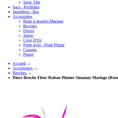
Serre Tête
Sacs - Pochettes
Jarretières - Bas
Accessoires
Boite à dragées Mariage
Broches
Divers
Jupon
Livre D'Or
Porte stylo - Porte Plume
Coussin
Panier
Accueil
→
Accessoires
→
Broches
→
Pince Broche Fleur Ruban Plumes Sinamay Mariage (Rose,