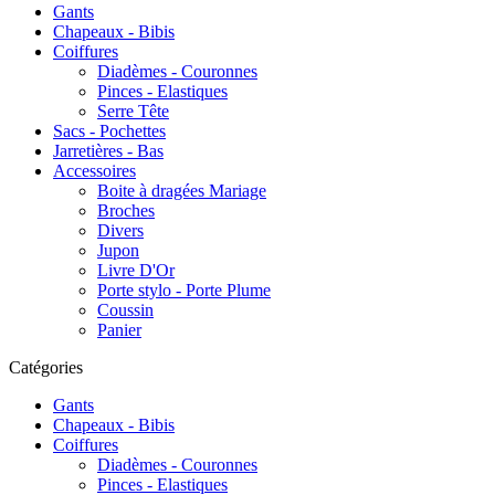
Gants
Chapeaux - Bibis
Coiffures
Diadèmes - Couronnes
Pinces - Elastiques
Serre Tête
Sacs - Pochettes
Jarretières - Bas
Accessoires
Boite à dragées Mariage
Broches
Divers
Jupon
Livre D'Or
Porte stylo - Porte Plume
Coussin
Panier
Catégories
Gants
Chapeaux - Bibis
Coiffures
Diadèmes - Couronnes
Pinces - Elastiques