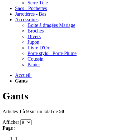
Serre Tête
Sacs - Pochettes
Jarretières - Bas
Accessoires
Boite à dragées Mariage
Broches
Divers
Jupon
Livre D'Or
Porte stylo - Porte Plume
Coussin
Panier
Accueil
→
Gants
Gants
Articles
1
à
9
sur un total de
50
Afficher
Page :
1