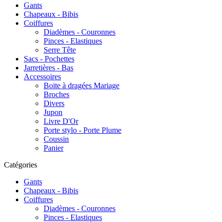
Gants
Chapeaux - Bibis
Coiffures
Diadèmes - Couronnes
Pinces - Elastiques
Serre Tête
Sacs - Pochettes
Jarretières - Bas
Accessoires
Boite à dragées Mariage
Broches
Divers
Jupon
Livre D'Or
Porte stylo - Porte Plume
Coussin
Panier
Catégories
Gants
Chapeaux - Bibis
Coiffures
Diadèmes - Couronnes
Pinces - Elastiques